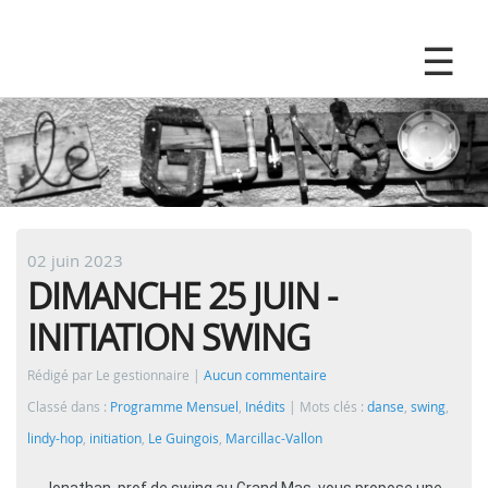
02 juin 2023
DIMANCHE 25 JUIN -
INITIATION SWING
Rédigé par Le gestionnaire
Aucun commentaire
Classé dans :
Programme Mensuel
,
Inédits
Mots clés :
danse
,
swing
,
lindy-hop
,
initiation
,
Le Guingois
,
Marcillac-Vallon