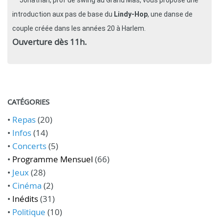
Jonathan, prof de swing au Grand Mas, vous propose une
introduction aux pas de base du
Lindy-Hop
, une danse de
couple créée dans les années 20 à Harlem.
Ouverture dès 11h.
CATÉGORIES
•
Repas
(20)
•
Infos
(14)
•
Concerts
(5)
•
Programme Mensuel
(66)
•
Jeux
(28)
•
Cinéma
(2)
•
Inédits
(31)
•
Politique
(10)