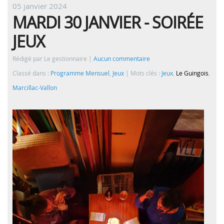
05 janvier 2024
MARDI 30 JANVIER - SOIRÉE
JEUX
Rédigé par Le gestionnaire
Aucun commentaire
Classé dans :
Programme Mensuel
,
Jeux
Mots clés :
Jeux
,
Le Guingois
,
Marcillac-Vallon