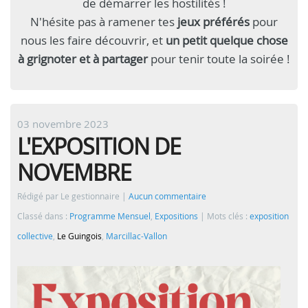
de démarrer les hostilités !
N'hésite pas à ramener tes
jeux préférés
pour
nous les faire découvrir, et
un petit quelque chose
à grignoter et à partager
pour tenir toute la soirée !
03 novembre 2023
L'EXPOSITION DE
NOVEMBRE
Rédigé par Le gestionnaire
Aucun commentaire
Classé dans :
Programme Mensuel
,
Expositions
Mots clés :
exposition
collective
,
Le Guingois
,
Marcillac-Vallon