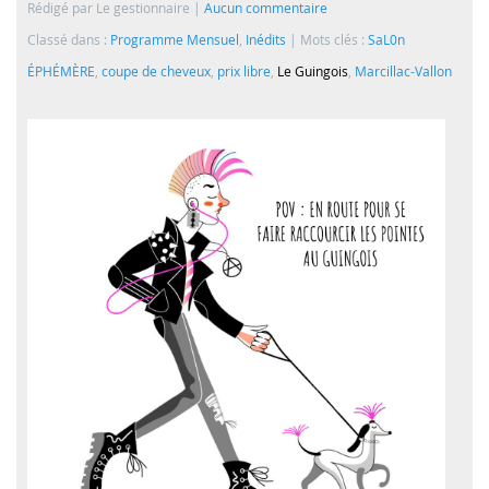
Rédigé par Le gestionnaire
Aucun commentaire
Classé dans :
Programme Mensuel
,
Inédits
Mots clés :
SaL0n
ÉPHÉMÈRE
,
coupe de cheveux
,
prix libre
,
Le Guingois
,
Marcillac-Vallon