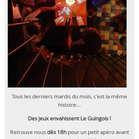
Tous les derniers mardis du mois, c'est la même
histoire...
Des jeux envahissent Le Guingois !
Retrouve nous
dès 18h
pour un petit apéro avant