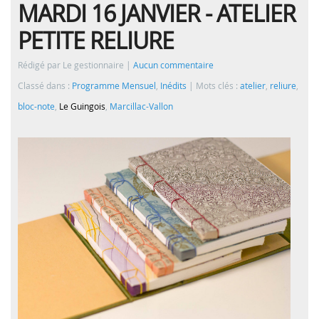
MARDI 16 JANVIER - ATELIER
PETITE RELIURE
Rédigé par Le gestionnaire
Aucun commentaire
Classé dans :
Programme Mensuel
,
Inédits
Mots clés :
atelier
,
reliure
,
bloc-note
,
Le Guingois
,
Marcillac-Vallon