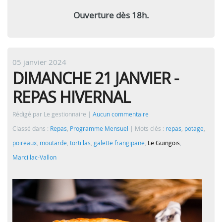
Ouverture dès 18h.
05 janvier 2024
DIMANCHE 21 JANVIER -
REPAS HIVERNAL
Rédigé par Le gestionnaire
Aucun commentaire
Classé dans :
Repas
,
Programme Mensuel
Mots clés :
repas
,
potage
,
poireaux
,
moutarde
,
tortillas
,
galette frangipane
,
Le Guingois
,
Marcillac-Vallon